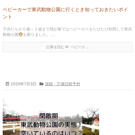
ベビーカーで東武動物公園に行くとき知っておきたいポイ
ント
子供たちが０歳～２歳まで我が家ではベビーカーをたびたび利用して東武
動物公園
を廻りました。 ...
記事を読む
ベビーカ ...
2020年7月3日
混雑・穴場日程予想