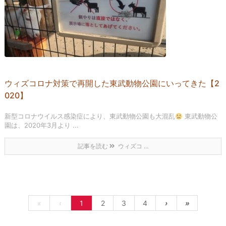
ウィズコロナ対策で再開した東武動物公園にいってきた【2
020】
新型コロナウイルス感染症により、東武動物公園も大混乱
東武動物公
園は、2020年3月より ...
記事を読む
ウィズコ ...
«
‹
1
2
3
4
›
»