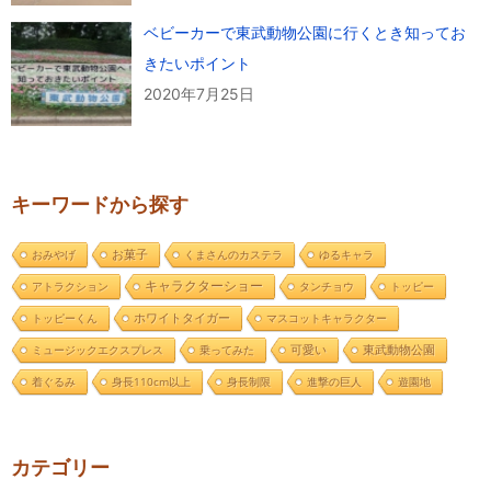
ベビーカーで東武動物公園に行くとき知ってお
きたいポイント
2020年7月25日
キーワードから探す
おみやげ
お菓子
くまさんのカステラ
ゆるキャラ
キャラクターショー
アトラクション
タンチョウ
トッピー
トッピーくん
ホワイトタイガー
マスコットキャラクター
東武動物公園
ミュージックエクスプレス
乗ってみた
可愛い
着ぐるみ
身長110cm以上
身長制限
進撃の巨人
遊園地
カテゴリー