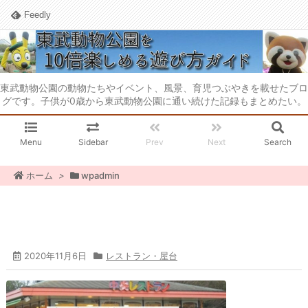
Feedly
東武動物公園の動物たちやイベント、風景、育児つぶやきを載せたブロ
グです。子供が0歳から東武動物公園に通い続けた記録もまとめたい。
Menu
Sidebar
Prev
Next
Search
ホーム
>
wpadmin
2020年11月6日
レストラン・屋台