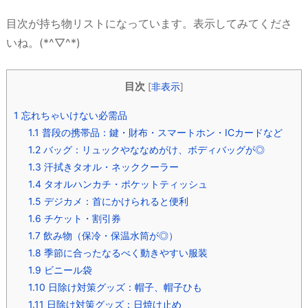
目次が持ち物リストになっています。表示してみてくださ
いね。(*^▽^*)
目次
[
非表示
]
1
忘れちゃいけない必需品
1.1
普段の携帯品：鍵・財布・スマートホン・ICカードなど
1.2
バッグ：リュックやななめがけ、ボディバッグが◎
1.3
汗拭きタオル・ネッククーラー
1.4
タオルハンカチ・ポケットティッシュ
1.5
デジカメ：首にかけられると便利
1.6
チケット・割引券
1.7
飲み物（保冷・保温水筒が◎）
1.8
季節に合ったなるべく動きやすい服装
1.9
ビニール袋
1.10
日除け対策グッズ：帽子、帽子ひも
1.11
日除け対策グッズ：日焼け止め