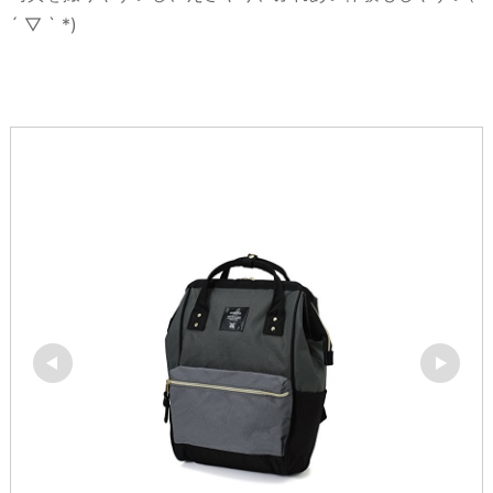
´ ▽ ` *)