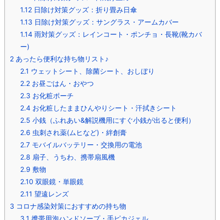
1.12
日除け対策グッズ：折り畳み日傘
1.13
日除け対策グッズ：サングラス・アームカバー
1.14
雨対策グッズ：レインコート・ポンチョ・長靴(靴カバ
ー)
2
あったら便利な持ち物リスト♪
2.1
ウェットシート、除菌シート、おしぼり
2.2
お昼ごはん・おやつ
2.3
お化粧ポーチ
2.4
お化粧したままひんやりシート・汗拭きシート
2.5
小銭（ふれあい&解説機用にすぐ小銭が出ると便利）
2.6
虫刺され薬(ムヒなど)・絆創膏
2.7
モバイルバッテリー・交換用の電池
2.8
扇子、うちわ、携帯扇風機
2.9
敷物
2.10
双眼鏡・単眼鏡
2.11
望遠レンズ
3
コロナ感染対策におすすめの持ち物
3.1
携帯用泡ハンドソープ・手ピカジェル