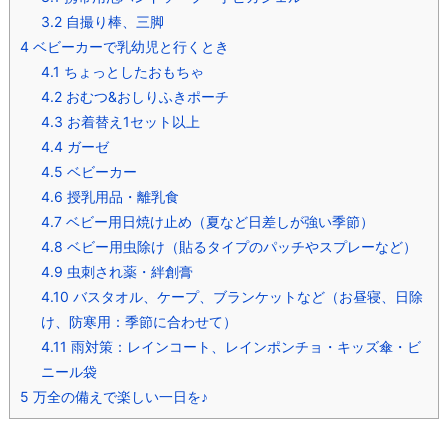
3.2
自撮り棒、三脚
4
ベビーカーで乳幼児と行くとき
4.1
ちょっとしたおもちゃ
4.2
おむつ&おしりふきポーチ
4.3
お着替え1セット以上
4.4
ガーゼ
4.5
ベビーカー
4.6
授乳用品・離乳食
4.7
ベビー用日焼け止め（夏など日差しが強い季節）
4.8
ベビー用虫除け（貼るタイプのパッチやスプレーなど）
4.9
虫刺され薬・絆創膏
4.10
バスタオル、ケープ、ブランケットなど（お昼寝、日除
け、防寒用：季節に合わせて）
4.11
雨対策：レインコート、レインポンチョ・キッズ傘・ビ
ニール袋
5
万全の備えで楽しい一日を♪