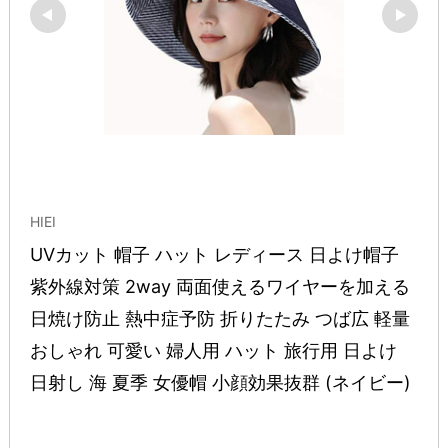
HIEI
UVカット 帽子 ハット レディース 日よけ帽子 
紫外線対策 2way 両面使えるワイヤーを加える 
日焼け防止 熱中症予防 折りたたみ つば広 軽量 
おしゃれ 可愛い 婦人用 ハット 旅行用 日よけ 
日射し 海 夏季 女優帽 小顔効果抜群 (ネイビー)