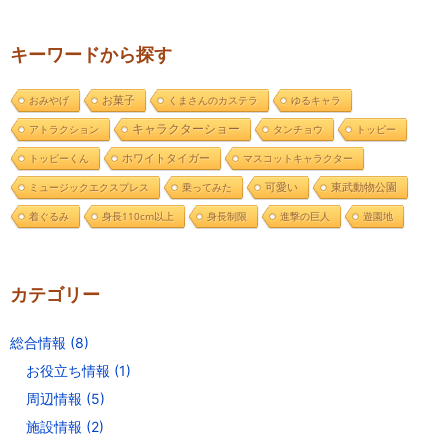
キーワードから探す
おみやげ
お菓子
くまさんのカステラ
ゆるキャラ
キャラクターショー
アトラクション
タンチョウ
トッピー
トッピーくん
ホワイトタイガー
マスコットキャラクター
東武動物公園
ミュージックエクスプレス
乗ってみた
可愛い
着ぐるみ
身長110cm以上
身長制限
進撃の巨人
遊園地
カテゴリー
総合情報
(8)
お役立ち情報
(1)
周辺情報
(5)
施設情報
(2)