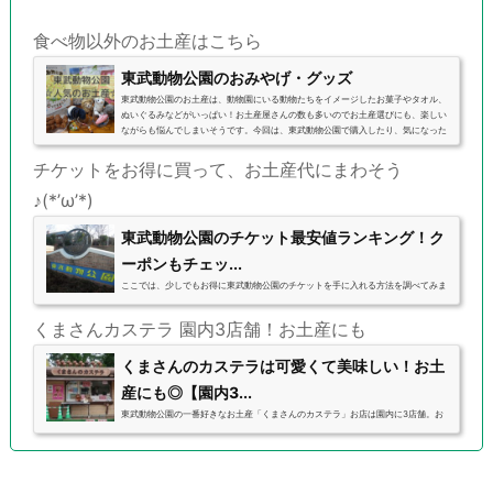
食べ物以外のお土産はこちら
東武動物公園のおみやげ・グッズ
東武動物公園のお土産は、動物園にいる動物たちをイメージしたお菓子やタオル、
ぬいぐるみなどがいっぱい！お土産屋さんの数も多いのでお土産選びにも、楽しい
ながらも悩んでしまいそうです。今回は、東武動物公園で購入したり、気になった
お土産を紹介していきます。☆おすすめ記事☆東武動物公園の可愛いお菓子のお土
産を集めましたチケットをお得に買って、お土産代にまわそう♪(*'ω'*)くまさんカス
チケットをお得に買って、お土産代にまわそう
テラ 園内3店舗！お土産にも(function(b,c,f,g,a,d,e){b.MoshimoAffiliateObject=a;
b=b||function(){arguments.currentScript...
♪(*’ω’*)
東武動物公園のチケット最安値ランキング！ク
ーポンもチェッ...
ここでは、少しでもお得に東武動物公園のチケットを手に入れる方法を調べてみま
した。 東武動物公園の年パス『トッピー倶楽部』のメリット一覧！何回以上でお
得？ 入園料無料になる日はいつ？無料Dayの混雑状況は？とにかく、手間を考えず
くまさんカステラ 園内3店舗！お土産にも
にお得に入れる方法を、検証します。入園料ランキング・ワンデーパスセット料金
ランキングを作成しました。(2020年6月一部更新)※現在は新型感染症により、混雑
緩和のため、東武動物公園公式HPのWEBクーポン（メルマガ）、コンビニ前売り
くまさんのカステラは可愛くて美味しい！お土
券など、発行を中止しているクーポンも多いようですので、...
産にも◎【園内3...
東武動物公園の一番好きなお土産「くまさんのカステラ」お店は園内に3店舗。お
店が可愛くて目立つので、気になりますよね！買ったことありますか？？クマさん
のカステラのオススメしたいところをご紹介します！ソフトクリームなどにくまさ
んのカステラがついた「くまさんのデザート」もあります♪『８くま３５０円』お値
段がお手頃8くま ￥350(税込)15くま ￥600(税込)8くま ￥400(税込)15くま ￥700
(税込)食べても手があまり汚れませんいちいち拭かなくていいし、途中でしまって