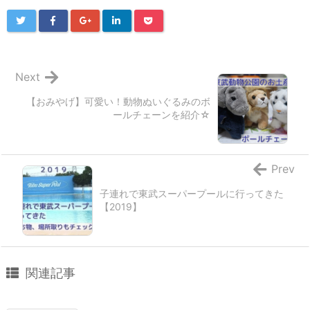
o
e
a
o
r
Next
k
【おみやげ】可愛い！動物ぬいぐるみのボ
ールチェーンを紹介☆
Prev
子連れで東武スーパープールに行ってきた
【2019】
関連記事