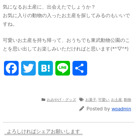
気になるお土産に、出会えたでしょうか？
お気に入りの動物の入ったお土産を探してみるのもいいで
すね。
可愛いお土産を持ち帰って、おうちでも東武動物公園のこ
とを思い出してお楽しみいただければと思います(*^▽^*)
F
T
H
L
共
a
w
a
i
有
c
i
t
n
おみやげ・グッズ
お菓子
,
可愛い
,
お土産
,
動物
Posted by
wpadmin
e
t
e
e
b
t
n
よろしければシェアお願いします